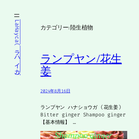
内
容
を
LaHayca(ラハイカ)
カテゴリー:
陸生植物
ス
キ
ッ
プ
ランプヤン/花生
姜
2024年8月16日
ランプヤン ハナショウガ (花生姜)
Bitter ginger Shampoo ginger
【基本情報】 …