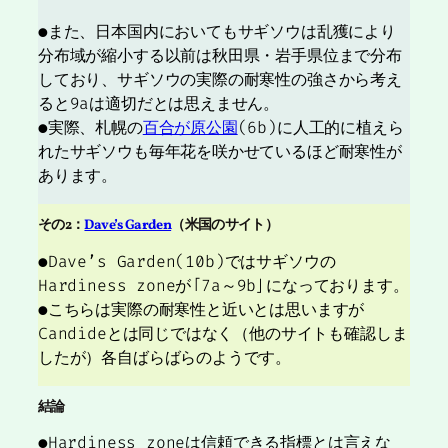
●また、日本国内においてもサギソウは乱獲により
分布域が縮小する以前は秋田県・岩手県位まで分布
しており、サギソウの実際の耐寒性の強さから考え
ると9aは適切だとは思えません。
●実際、札幌の
百合が原公園
(6b)に人工的に植えら
れたサギソウも毎年花を咲かせているほど耐寒性が
あります。
その2：
Dave’s Garden
（米国のサイト）
●Dave’s Garden(10b)ではサギソウの
Hardiness zoneが「7a～9b」になっております。
●こちらは実際の耐寒性と近いとは思いますが
Candideとは同じではなく（他のサイトも確認しま
したが）各自ばらばらのようです。
結論
●Hardiness zoneは信頼できる指標とは言えな