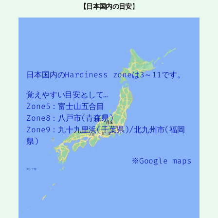
【日本国内の目安
】
日本国内のHardiness zoneは3～11です。
覚えやすい目安として…
Zone5：富士山五合目
Zone8：八戸市(青森県)
Zone9：九十九里浜(千葉県)/北九州市(福岡
県)
※Google maps