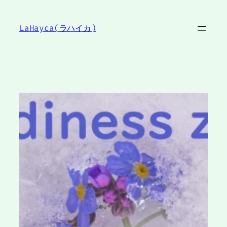
内
容
LaHayca(ラハイカ)
を
ス
キ
ッ
プ