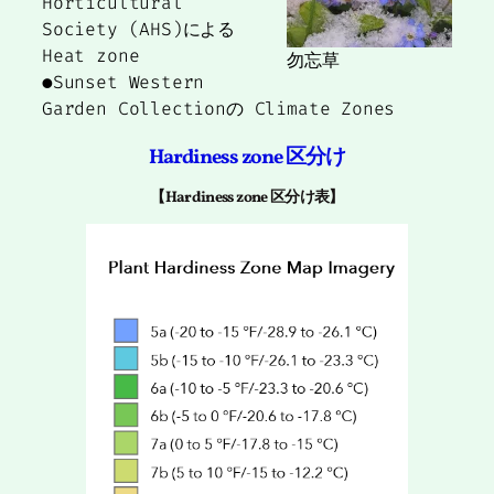
Horticultural
Society (AHS)による
Heat zone
勿忘草
●Sunset Western
Garden Collectionの Climate Zones
Hardiness zone 区分け
【Hardiness zone 区分
け
表】