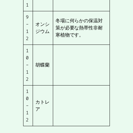
1
9
冬場に何らかの保温対
-
オンシ
策が必要な熱帯性非耐
1
ジウム
寒植物です。
2
1
0
-
胡蝶蘭
1
2
1
0
カトレ
-
ア
1
2