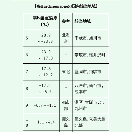
【各Hardiness zoneの国内該当地域
】
平均最低温度
参考
該当地域
(℃)
-28.9
北海
5
千歳市,旭川市
～-23.3
道
-23.3
6
↑
帯広市,軽井沢町
～-17.8
-17.8
7
東北
盛岡市,飛騨市
～-12.2
-12.2
八戸市,仙台市,
8
↑
～-6.7
熊本市
都市
港区,大阪市,北
9
-6.7～-1.1
部
九州市
1
屋久
屋久島,奄美大島
-1.1～4.4
0
島
北部