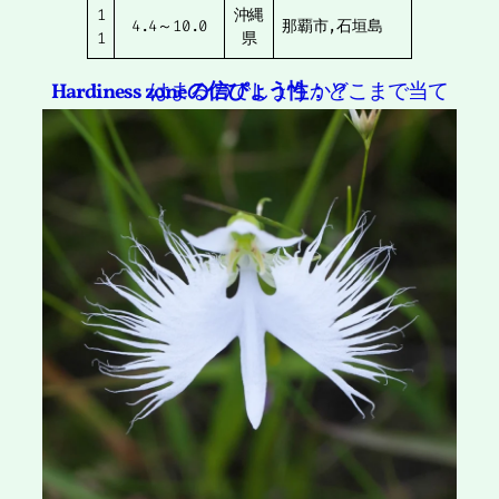
1
沖縄
4.4～10.0
那覇市,石垣島
1
県
Hardiness zoneの信ぴょう性：
どこまで当てはまるのでしょうか？