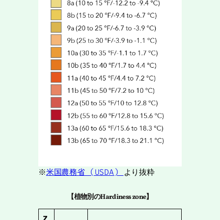
※
米国農務省 (USDA)
より抜粋
【植物別のHardiness zone】
Z