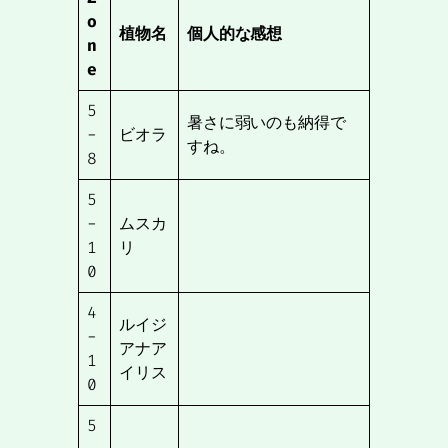
o
植物名
個人的な感想
n
e
5
暑さに弱いのも納得で
-
ビオラ
すね。
8
5
-
ムスカ
1
リ
0
4
ルイジ
-
アナア
1
イリス
0
5