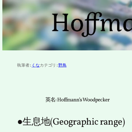
執筆者:
くな
カテゴリ:
野鳥
英名: Hoffmann’s Woodpecker
●生息地(Geographic range)