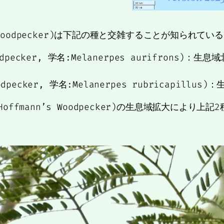
Woodpecker)は下記の種と交雑することが知られてい
oodpecker, 学名:Melanerpes aurifron
dpecker, 学名:Melanerpes rubricapil
ffmann’s Woodpecker)の生息域拡大により