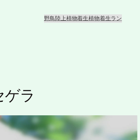
野鳥
陸上植物
着生植物
着生ラン
セゲラ