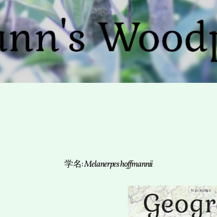
学名:
Melanerpes hoffmannii