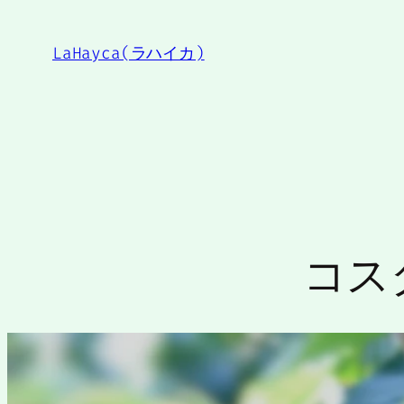
内
容
LaHayca(ラハイカ)
を
ス
キ
ッ
プ
コス