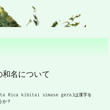
r)の和名について
ica kibitai simase gera)は漢字を
うか？