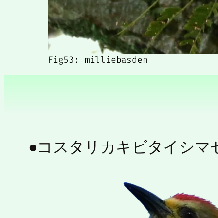
Fig53: milliebasden
●コスタリカキビタイシマセゲラ(