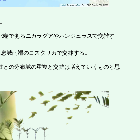
る。
s)：生息域北端であるニカラグアやホンジュラスで交雑す
lus)：生息域南端のコスタリカで交雑する。
上記2種との分布域の重複と交雑は増えていくものと思